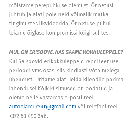
mõistame perepuhkuse olemust. Õnnetusi
juhtub ja alati pole neid võimalik matka
tingimustes likvideerida. Õnnetuse puhul
leiame õiglase kompromissi kõigi suhtes!
MUL ON ERISOOVE, KAS SAAME KOKKULEPPELE?
Kui Sa soovid erikokkuleppeid renditeenuse,
perioodi vms osas, siis kindlasti võta meiega
ühendust! Üritame alati leida kliendile parima
lahenduse! Kõik küsimused on oodatud ja
oleme neile vastamas e-posti teel:
autoelamurent@gmail.com
või telefoni teel
+372 53 490 346.